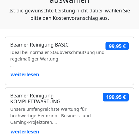
Ist die gewünschte Leistung nicht dabei, wählen Sie
bitte den Kostenvoranschlag aus.
Beamer Reinigung BASIC
99,95 €
Ideal bei normaler Staubverschmutzung und
regelmäßiger Wartung.
Leistungsumfang:
weiterlesen
Reinigung der Luftfilter und Gehäuseteile
Reinigung der Lüfter und Lüftungskanäle
Beamer Reinigung
199,95 €
Reinigung der Kühlkörper
KOMPLETTWARTUNG
Objektivreinigung
Unsere umfangreichste Wartung für
Entfernung loser Staubablagerungen im
hochwertige Heimkino-, Business- und
Geräteinneren
Gaming-Projektoren.
Prüfung der Bildqualität
Funktionsprüfung
weiterlesen
Leistungsumfang:
VDE-Sicherheitsprüfung