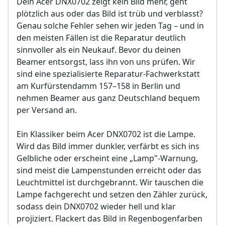
Dein Acer DNX0702 zeigt kein Bild mehr, geht
Abschließender Funktions- und VDE-
Objektivreinigung
Sicherheitstest
plötzlich aus oder das Bild ist trüb und verblasst?
Bild- und Funktionstest
Genau solche Fehler sehen wir jeden Tag – und in
VDE-Sicherheitsprüfung
Sollten weitere Defekte festgestellt werden,
den meisten Fällen ist die Reparatur deutlich
erfolgt eine Reparatur ausschließlich nach
sinnvoller als ein Neukauf. Bevor du deinen
Sollten weitere Defekte festgestellt werden,
vorheriger Rücksprache.
Beamer entsorgst, lass ihn von uns prüfen. Wir
erfolgt eine Reparatur ausschließlich nach
vorheriger Rücksprache.
sind eine spezialisierte Reparatur-Fachwerkstatt
am Kurfürstendamm 157–158 in Berlin und
nehmen Beamer aus ganz Deutschland bequem
per Versand an.
Ein Klassiker beim Acer DNX0702 ist die Lampe.
Wird das Bild immer dunkler, verfärbt es sich ins
Gelbliche oder erscheint eine „Lamp"-Warnung,
sind meist die Lampenstunden erreicht oder das
Leuchtmittel ist durchgebrannt. Wir tauschen die
Lampe fachgerecht und setzen den Zähler zurück,
sodass dein DNX0702 wieder hell und klar
projiziert. Flackert das Bild in Regenbogenfarben