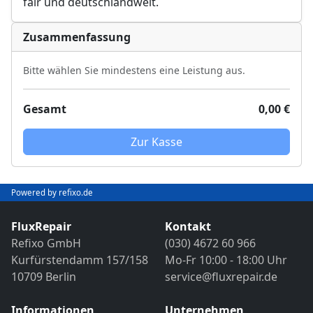
fair und deutschlandweit.
Zusammenfassung
Bitte wählen Sie mindestens eine Leistung aus.
Gesamt
0,00 €
Zur Kasse
Powered by refixo.de
FluxRepair
Kontakt
Refixo GmbH
(030) 4672 60 966
Kurfürstendamm 157/158
Mo-Fr 10:00 - 18:00 Uhr
10709 Berlin
service@fluxrepair.de
Informationen
Unternehmen