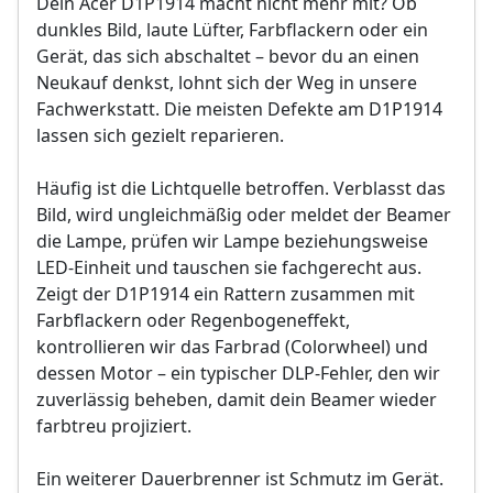
Dein Acer D1P1914 macht nicht mehr mit? Ob
Abschließender Funktions- und VDE-
Objektivreinigung
Sicherheitstest
dunkles Bild, laute Lüfter, Farbflackern oder ein
Bild- und Funktionstest
Gerät, das sich abschaltet – bevor du an einen
VDE-Sicherheitsprüfung
Sollten weitere Defekte festgestellt werden,
Neukauf denkst, lohnt sich der Weg in unsere
erfolgt eine Reparatur ausschließlich nach
Fachwerkstatt. Die meisten Defekte am D1P1914
Sollten weitere Defekte festgestellt werden,
vorheriger Rücksprache.
lassen sich gezielt reparieren.
erfolgt eine Reparatur ausschließlich nach
vorheriger Rücksprache.
Häufig ist die Lichtquelle betroffen. Verblasst das
Bild, wird ungleichmäßig oder meldet der Beamer
die Lampe, prüfen wir Lampe beziehungsweise
LED-Einheit und tauschen sie fachgerecht aus.
Zeigt der D1P1914 ein Rattern zusammen mit
Farbflackern oder Regenbogeneffekt,
kontrollieren wir das Farbrad (Colorwheel) und
dessen Motor – ein typischer DLP-Fehler, den wir
zuverlässig beheben, damit dein Beamer wieder
farbtreu projiziert.
Ein weiterer Dauerbrenner ist Schmutz im Gerät.