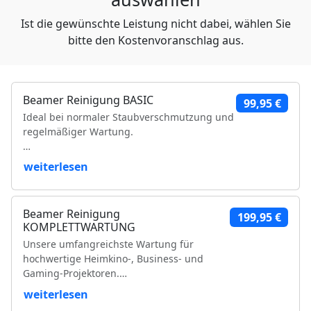
Ist die gewünschte Leistung nicht dabei, wählen Sie
bitte den Kostenvoranschlag aus.
Beamer Reinigung BASIC
99,95 €
Ideal bei normaler Staubverschmutzung und
regelmäßiger Wartung.
Leistungsumfang:
weiterlesen
Reinigung der Luftfilter und Gehäuseteile
Reinigung der Lüfter und Lüftungskanäle
Beamer Reinigung
199,95 €
Reinigung der Kühlkörper
KOMPLETTWARTUNG
Objektivreinigung
Unsere umfangreichste Wartung für
Entfernung loser Staubablagerungen im
hochwertige Heimkino-, Business- und
Geräteinneren
Gaming-Projektoren.
Prüfung der Bildqualität
Funktionsprüfung
weiterlesen
Leistungsumfang:
VDE-Sicherheitsprüfung