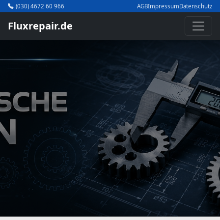
(030) 4672 60 966
AGB
Impressum
Datenschutz
Fluxrepair.de