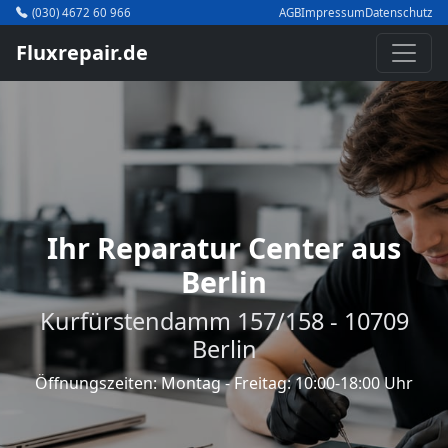
(030) 4672 60 966
AGB
Impressum
Datenschutz
Fluxrepair.de
Ihr Reparatur Center aus
Berlin
Kurfürstendamm 157/158 - 10709
Berlin
Öffnungszeiten: Montag - Freitag: 10:00-18:00 Uhr