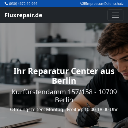
(030) 4672 60 966
AGB
Impressum
Datenschutz
Fluxrepair.de
Ihr Reparatur Center aus
Berlin
Kurfürstendamm 157/158 - 10709
Berlin
Öffnungszeiten: Montag - Freitag: 10:00-18:00 Uhr