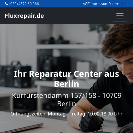
(030) 4672 60 966
AGB
Impressum
Datenschutz
Fluxrepair.de
Ihr Reparatur Center aus
Berlin
Kurfürstendamm 157/158 - 10709
Berlin
Öffnungszeiten: Montag - Freitag: 10:00-18:00 Uhr